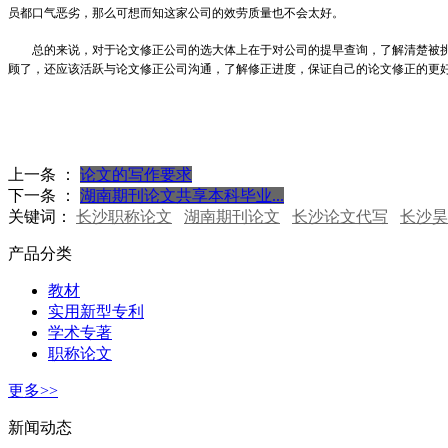
员都口气恶劣，那么可想而知这家公司的效劳质量也不会太好。
总的来说，对于论文修正公司的选大体上在于对公司的提早查询，了解清楚被挑选
顾了，还应该活跃与论文修正公司沟通，了解修正进度，保证自己的论文修正的更
上一条 ：
论文的写作要求
下一条 ：
湖南期刊论文共享本科毕业...
关键词：
长沙职称论文
湖南期刊论文
长沙论文代写
长沙昊
产品分类
教材
实用新型专利
学术专著
职称论文
更多>>
新闻动态