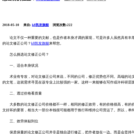
2018-05-10
来自:
k8凯发旗舰
浏览次数:222
论文不仅一种重要的文献，也是作者本身才调的展现，可是许多人虽然具有丰厚的
的论文修正公司？
k8凯发旗舰
来帮您。
怎么挑选论文修正公司？
一、适合本身状况
术业有专攻，对论文修正公司来说，不同的公司，修正优势也不同。高端的论文修
的文笔，这就需求寻觅在该专业上比较强的一家。这样一来能够在写作或许科研层
二、透过价格看质量
大多数的论文修正公司价格都不一样，相同的修正效劳，有的价格很高，有的价格
文好坏的要害，相当大一部分本钱很可能都用于推行和维持公司营运了。所以，单
三、效劳体贴到位
保质保量的论文修正公司并非是独自进行修正，把作者放在一边。而是会坚持与作