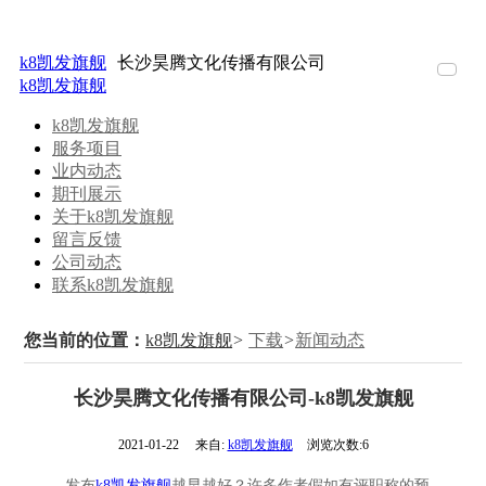
k8凯发旗舰
长沙昊腾文化传播有限公司
k8凯发旗舰
k8凯
服务
业内
期刊
关于
留言
公司
联系
k8凯发旗舰
服务项目
发旗
项目
动态
展示
k8凯
反馈
动态
k8凯
业内动态
舰
发旗
发旗
期刊展示
关于k8凯发旗舰
舰
舰
留言反馈
公司动态
联系k8凯发旗舰
您当前的位置：
k8凯发旗舰
>
下载
>
新闻动态
长沙昊腾文化传播有限公司-k8凯发旗舰
2021-01-22
来自:
k8凯发旗舰
浏览次数:6
发布
k8凯发旗舰
越早越好？许多作者假如有评职称的预