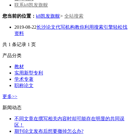
联系k8凯发旗舰
您当前的位置：
k8凯发旗舰
>
全站搜索
2019-08-22
长沙论文代写机构教你利用搜索引擎轻松找
资料
共 1 条记录 1 页
产品分类
教材
实用新型专利
学术专著
职称论文
更多>>
新闻动态
不同文章在撰写相关内容时却可能存在明显的共同误
区！
期刊论文发布后想要撤掉怎么办?