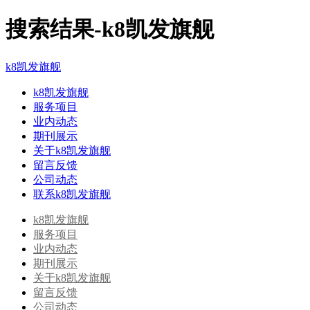
搜索结果-k8凯发旗舰
k8凯发旗舰
k8凯发旗舰
服务项目
业内动态
期刊展示
关于k8凯发旗舰
留言反馈
公司动态
联系k8凯发旗舰
k8凯发旗舰
服务项目
业内动态
期刊展示
关于k8凯发旗舰
留言反馈
公司动态