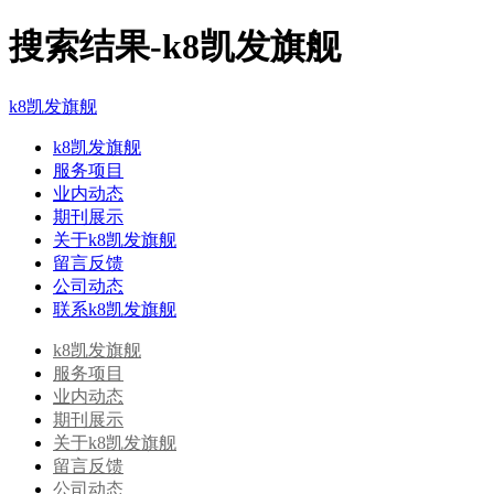
搜索结果-k8凯发旗舰
k8凯发旗舰
k8凯发旗舰
服务项目
业内动态
期刊展示
关于k8凯发旗舰
留言反馈
公司动态
联系k8凯发旗舰
k8凯发旗舰
服务项目
业内动态
期刊展示
关于k8凯发旗舰
留言反馈
公司动态