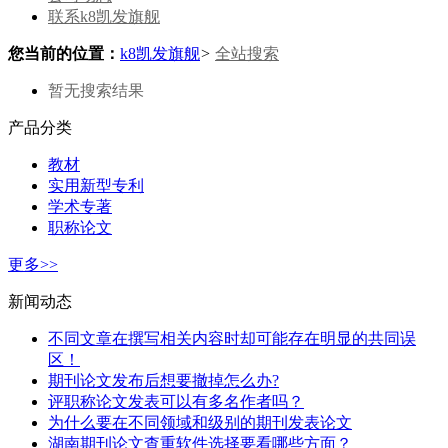
联系k8凯发旗舰
您当前的位置：
k8凯发旗舰
>
全站搜索
暂无搜索结果
产品分类
教材
实用新型专利
学术专著
职称论文
更多>>
新闻动态
不同文章在撰写相关内容时却可能存在明显的共同误
区！
期刊论文发布后想要撤掉怎么办?
评职称论文发表可以有多名作者吗？
为什么要在不同领域和级别的期刊发表论文
湖南期刊论文查重软件选择要看哪些方面？