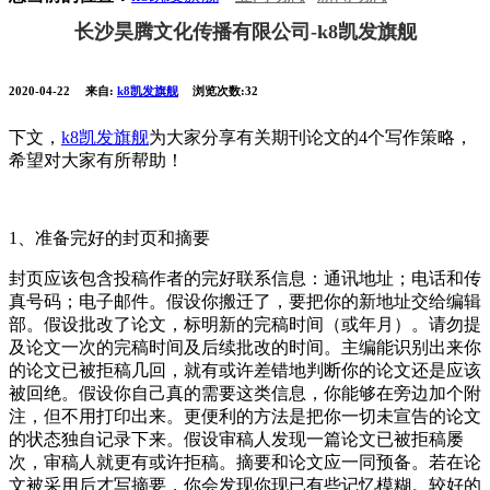
长沙昊腾文化传播有限公司-k8凯发旗舰
2020-04-22
来自:
k8凯发旗舰
浏览次数:32
下文，
k8凯发旗舰
为大家分享有关期刊论文的4个写作策略，
希望对大家有所帮助！
1、准备完好的封页和摘要
封页应该包含投稿作者的完好联系信息：通讯地址；电话和传
真号码；电子邮件。假设你搬迁了，要把你的新地址交给编辑
部。假设批改了论文，标明新的完稿时间（或年月）。请勿提
及论文一次的完稿时间及后续批改的时间。主编能识别出来你
的论文已被拒稿几回，就有或许差错地判断你的论文还是应该
被回绝。假设你自己真的需要这类信息，你能够在旁边加个附
注，但不用打印出来。更便利的方法是把你一切未宣告的论文
的状态独自记录下来。假设审稿人发现一篇论文已被拒稿屡
次，审稿人就更有或许拒稿。摘要和论文应一同预备。若在论
文被采用后才写摘要，你会发现你现已有些记忆模糊。较好的