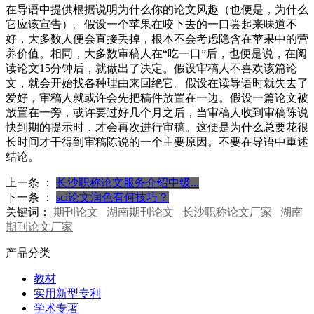
在导语中提供根据说明为什么你的论文风趣（也便是，为什么
它应该宣告）。假设一个苹果在咬下去的一口尝起来味道不
好，大多数人便会直接丢掉，根本不会考虑隐含在苹果中的营
养价值。相同，大多数审稿人在“吃一口”后，也便是说，在阅
读论文15分钟后，就做出了决定。假设审稿人不喜欢该篇论
文，就会开始找各种理由来回绝它。假设在读导语时就失去了
爱好，审稿人就或许会先把稿件放置在一边。假设一篇论文被
放置在一旁，或许要过好几个月之后，当审稿人收到审稿陈说
快到期的提示时，才会再次进行审稿。这便是为什么总要花很
长时间才干得到审稿陈说的一个主要原因。不要在导语中重述
结论。
上一条 ：
长沙职称论文服务介绍中级...
下一条 ：
sci论文润色有何技巧？
关键词：
期刊论文
湖南期刊论文
长沙职称论文厂家
湖南
期刊论文厂家
产品分类
教材
实用新型专利
学术专著