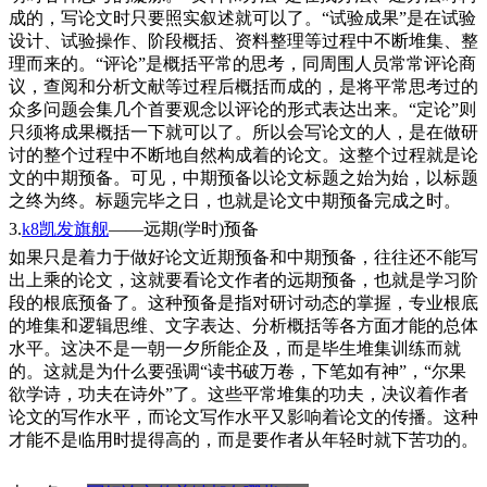
成的，写论文时只要照实叙述就可以了。“试验成果”是在试验
设计、试验操作、阶段概括、资料整理等过程中不断堆集、整
理而来的。“评论”是概括平常的思考，同周围人员常常评论商
议，查阅和分析文献等过程后概括而成的，是将平常思考过的
众多问题会集几个首要观念以评论的形式表达出来。“定论”则
只须将成果概括一下就可以了。所以会写论文的人，是在做研
讨的整个过程中不断地自然构成着的论文。这整个过程就是论
文的中期预备。可见，中期预备以论文标题之始为始，以标题
之终为终。标题完毕之日，也就是论文中期预备完成之时。
3.
k8凯发旗舰
——远期(学时)预备
如果只是着力于做好论文近期预备和中期预备，往往还不能写
出上乘的论文，这就要看论文作者的远期预备，也就是学习阶
段的根底预备了。这种预备是指对研讨动态的掌握，专业根底
的堆集和逻辑思维、文字表达、分析概括等各方面才能的总体
水平。这决不是一朝一夕所能企及，而是毕生堆集训练而就
的。这就是为什么要强调“读书破万卷，下笔如有神”，“尔果
欲学诗，功夫在诗外”了。这些平常堆集的功夫，决议着作者
论文的写作水平，而论文写作水平又影响着论文的传播。这种
才能不是临用时提得高的，而是要作者从年轻时就下苦功的。