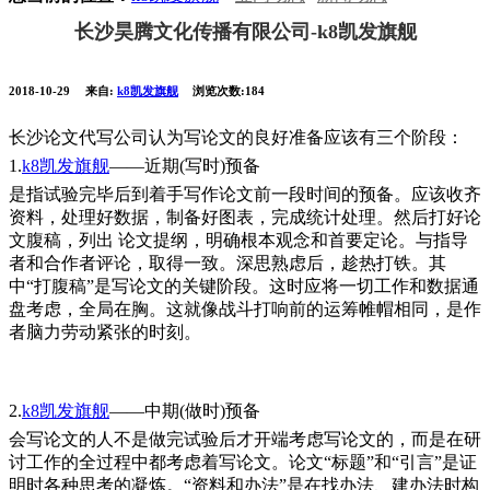
长沙昊腾文化传播有限公司-k8凯发旗舰
2018-10-29
来自:
k8凯发旗舰
浏览次数:184
长沙论文代写公司认为写论文的良好准备应该有三个阶段：
1.
k8凯发旗舰
——近期(写时)预备
是指试验完毕后到着手写作论文前一段时间的预备。应该收齐
资料，处理好数据，制备好图表，完成统计处理。然后打好论
文腹稿，列出 论文提纲，明确根本观念和首要定论。与指导
者和合作者评论，取得一致。深思熟虑后，趁热打铁。其
中“打腹稿”是写论文的关键阶段。这时应将一切工作和数据通
盘考虑，全局在胸。这就像战斗打响前的运筹帷帽相同，是作
者脑力劳动紧张的时刻。
2.
k8凯发旗舰
——中期(做时)预备
会写论文的人不是做完试验后才开端考虑写论文的，而是在研
讨工作的全过程中都考虑着写论文。论文“标题”和“引言”是证
明时各种思考的凝炼。“资料和办法”是在找办法、建办法时构