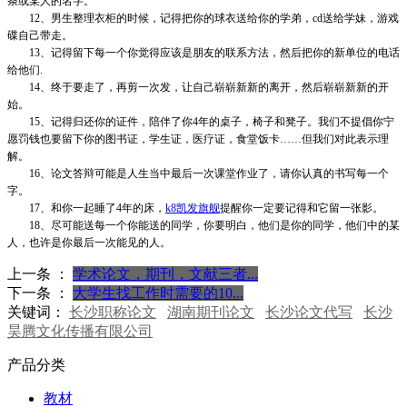
条或某人的名字。
12、男生整理衣柜的时候，记得把你的球衣送给你的学弟，cd送给学妹，游戏
碟自己带走。
13、记得留下每一个你觉得应该是朋友的联系方法，然后把你的新单位的电话
给他们.
14、终于要走了，再剪一次发，让自己崭崭新新的离开，然后崭崭新新的开
始。
15、记得归还你的证件，陪伴了你4年的桌子，椅子和凳子。我们不提倡你宁
愿罚钱也要留下你的图书证，学生证，医疗证，食堂饭卡……但我们对此表示理
解。
16、论文答辩可能是人生当中最后一次课堂作业了，请你认真的书写每一个
字。
17、和你一起睡了4年的床，
k8凯发旗舰
提醒你一定要记得和它留一张影。
18、尽可能送每一个你能送的同学，你要明白，他们是你的同学，他们中的某
人，也许是你最后一次能见的人。
上一条 ：
学术论文，期刊，文献三者...
下一条 ：
大学生找工作时需要的10...
关键词：
长沙职称论文
湖南期刊论文
长沙论文代写
长沙
昊腾文化传播有限公司
产品分类
教材