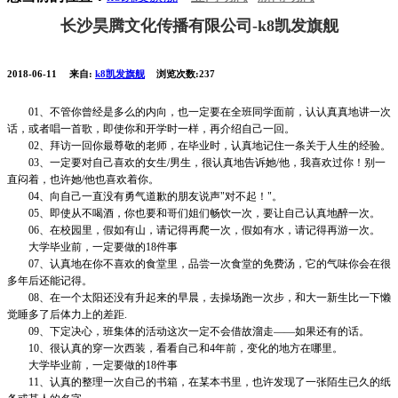
长沙昊腾文化传播有限公司-k8凯发旗舰
2018-06-11
来自:
k8凯发旗舰
浏览次数:237
01、不管你曾经是多么的内向，也一定要在全班同学面前，认认真真地讲一次
话，或者唱一首歌，即使你和开学时一样，再介绍自己一回。
02、拜访一回你最尊敬的老师，在毕业时，认真地记住一条关于人生的经验。
03、一定要对自己喜欢的女生/男生，很认真地告诉她/他，我喜欢过你！别一
直闷着，也许她/他也喜欢着你。
04、向自己一直没有勇气道歉的朋友说声"对不起！"。
05、即使从不喝酒，你也要和哥们姐们畅饮一次，要让自己认真地醉一次。
06、在校园里，假如有山，请记得再爬一次，假如有水，请记得再游一次。
大学毕业前，一定要做的18件事
07、认真地在你不喜欢的食堂里，品尝一次食堂的免费汤，它的气味你会在很
多年后还能记得。
08、在一个太阳还没有升起来的早晨，去操场跑一次步，和大一新生比一下懒
觉睡多了后体力上的差距.
09、下定决心，班集体的活动这次一定不会借故溜走——如果还有的话。
10、很认真的穿一次西装，看看自己和4年前，变化的地方在哪里。
大学毕业前，一定要做的18件事
11、认真的整理一次自己的书箱，在某本书里，也许发现了一张陌生已久的纸